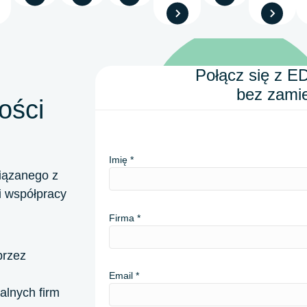
Połącz się z E
bez zamie
ości
Imię
iązanego z
i współpracy
Firma
przez
Email
alnych firm