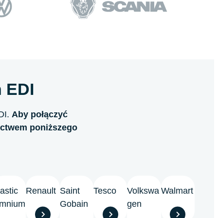
 EDI
DI.
Aby połączyć
nictwem poniższego
astic
Renault
Saint
Tesco
Volkswa
Walmart
mnium
Gobain
gen