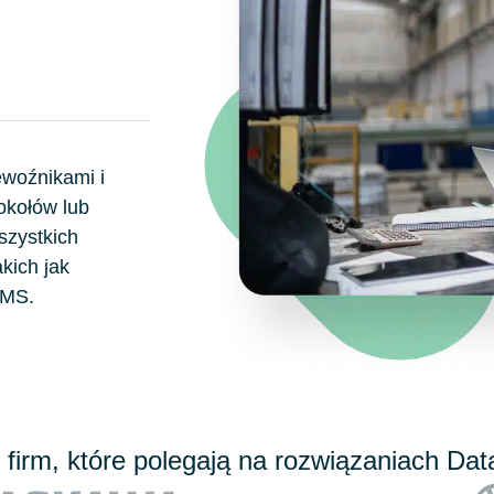
ewoźnikami i
okołów lub
szystkich
kich jak
OMS.
 firm, które polegają na rozwiązaniach Da