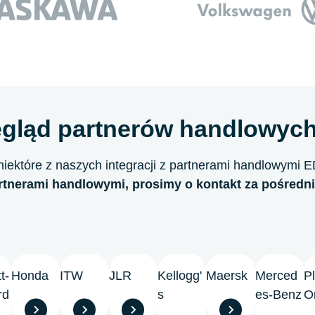
egląd partnerów handlowych
 niektóre z naszych integracji z partnerami handlowymi E
artnerami handlowymi, prosimy o kontakt za pośred
t-
Honda
ITW
JLR
Kellogg'
Maersk
Merced
Pl
rd
s
es-Benz
O