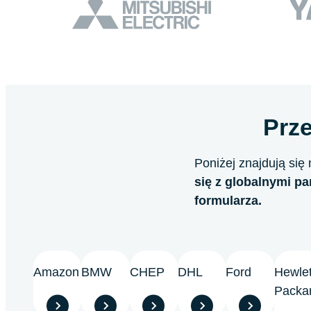
Prz
Poniżej znajdują się
się z globalnymi p
formularza.
Amazon
BMW
CHEP
DHL
Ford
Hewlet
Packa