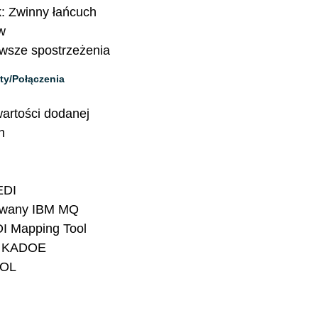
: Zwinny łańcuch
w
wsze spostrzeżenia
ty/Połączenia
wartości dodanej
n
EDI
owany IBM MQ
I Mapping Tool
 KADOE
OL