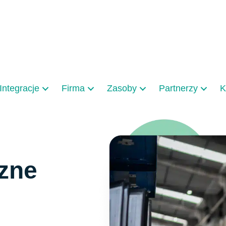
Integracje
Firma
Zasoby
Partnerzy
K
czne